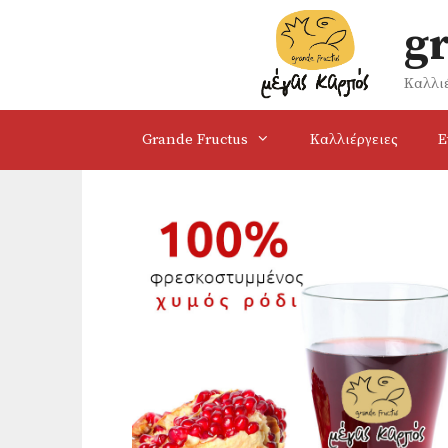
g
Η εταιρεία μας
Καλλι
Grande Fructus
Καλλιέργειες
Ε