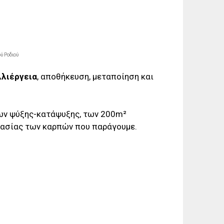
ύ Ροδιού
λλιέργεια
, αποθήκευση, μεταποίηση και
ων ψύξης-κατάψυξης, των 200m²
ευασίας των καρπών που παράγουμε.