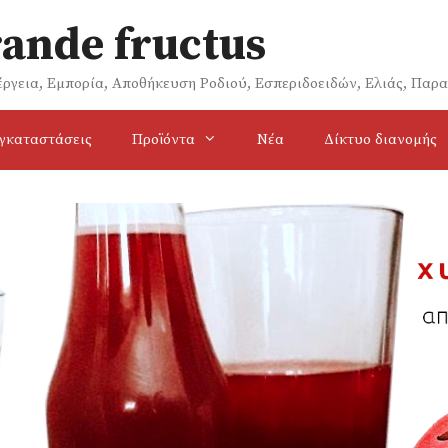
rande fructus
έργεια, Εμπορία, Αποθήκευση Ροδιού, Εσπεριδοειδών, Ελιάς, Παρ
γκαταστάσεις
Προϊόντα
Νέα
Δίκτυο διανομής