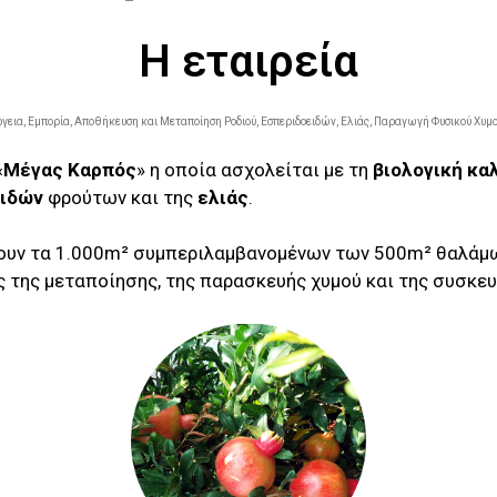
H εταιρεία
γεια, Εμπορία, Αποθήκευση και Μεταποίηση Ροδιού, Εσπεριδοειδών, Ελιάς, Παραγωγή Φυσικού Χυμο
«
Μέγας Καρπός
» η οποία ασχολείται με τη
βιολογική κα
ιδών
φρούτων και της
ελιάς
.
ζουν τα 1.000m² συμπεριλαμβανομένων των 500m² θαλάμ
ς της μεταποίησης, της παρασκευής χυμού και της συσκ